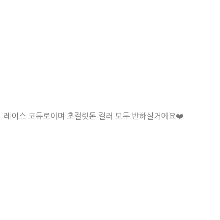
레이스 코듀로이며 초컬릿톤 컬러 모두 반하실거에요❤️