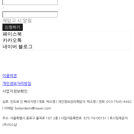
-
재입고 시 알림
신청하기
페이스북
카카오톡
네이버 블로그
이용약관
개인정보처리방침
사업자정보확인
상호: 인도로 간 빠리지엔 | 대표: 박소영 | 개인정보관리책임자: 박소영 | 전화: 010-7545-4462
| 이메일: belairdami@naver.com
주소: 서울특별시 종로구 율곡로 187 2층 | 사업자등록번호:
875-76-00151
| 호스팅제공자:
(주)식스샵