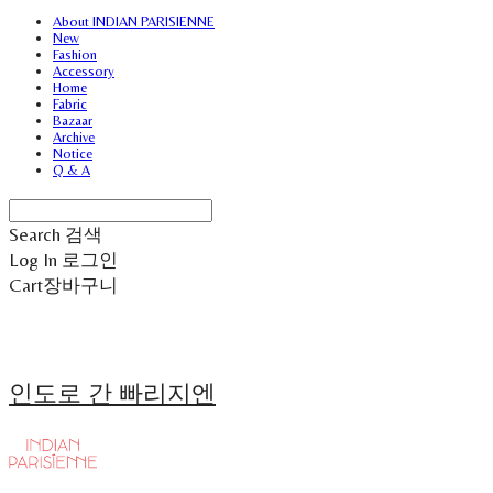
About INDIAN PARISIENNE
New
Fashion
Accessory
Home
Fabric
Bazaar
Archive
Notice
Q & A
Search
검색
Log In
로그인
Cart
장바구니
인도로 간 빠리지엔