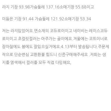
라지 기장 93.98가슴둘레 137.16소매기장 55.88이고
미듐은 기장 91.44 가슴둘레 121.92소매기장 53.34
저는 라지입었어요.면소재의 코듀로이이고 네이비는 레이스코듀
로이이고 초컬릿컬러는 아주가는 골이에요.겨울에는 코트이너로
장마철에도 봄에도 잘입으실거에요.4.13부터 발송됩니다.주문제
작으로 단순변심 교환환불 힘드니 신중구매해주세요 .저희는 생
지를 염색해서 컬러를 모두 직접 다잉해요,