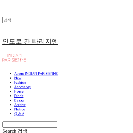
인도로 간 빠리지엔
About INDIAN PARISIENNE
New
Fashion
Accessory
Home
Fabric
Bazaar
Archive
Notice
Q & A
Search
검색