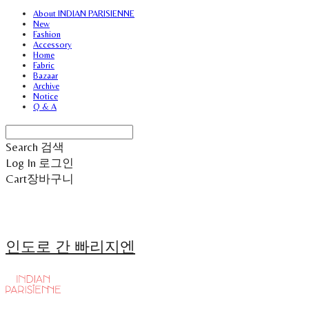
About INDIAN PARISIENNE
New
Fashion
Accessory
Home
Fabric
Bazaar
Archive
Notice
Q & A
Search
검색
Log In
로그인
Cart
장바구니
인도로 간 빠리지엔