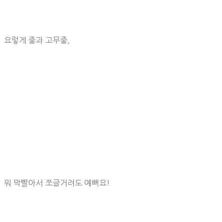
요렇게 줄과 고무줄,
뭐 막빨아서 쪼글거려도 예뻐요!