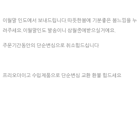
이월말 인도에서 보내드립니다.따뜻한봄에 기분좋은 봄느낌을 누
려주세요.이월말인도 발송이니 삼월중에받으실거에요.
주문기간동안의 단순변심으로 취소힘드십니다
프리오더이고 수입제품으로 단순변심 교환 환불 힘드세요