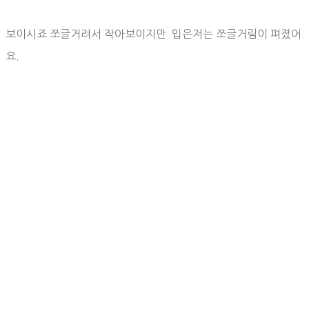
보이시죠 쪼글거려서 작아보이지만 입은저는 쪼글거림이 펴졌어
요.