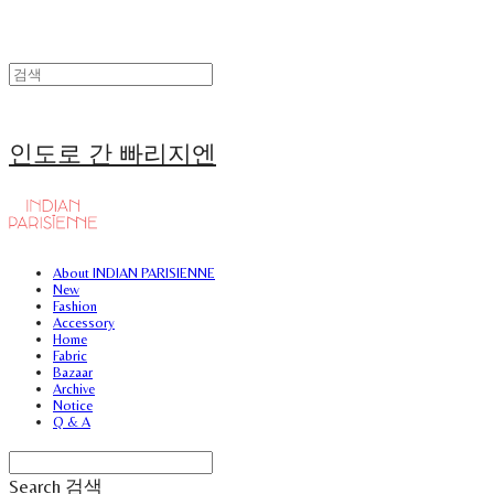
인도로 간 빠리지엔
About INDIAN PARISIENNE
New
Fashion
Accessory
Home
Fabric
Bazaar
Archive
Notice
Q & A
Search
검색