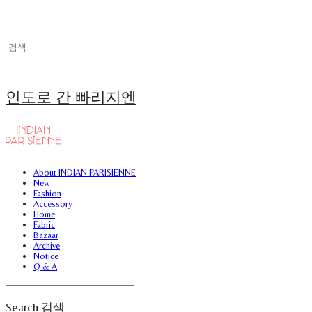
인도로 간 빠리지엔
About INDIAN PARISIENNE
New
Fashion
Accessory
Home
Fabric
Bazaar
Archive
Notice
Q & A
Search
검색