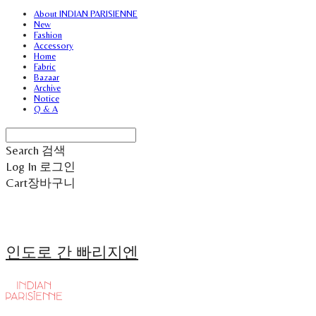
About INDIAN PARISIENNE
New
Fashion
Accessory
Home
Fabric
Bazaar
Archive
Notice
Q & A
Search
검색
Log In
로그인
Cart
장바구니
인도로 간 빠리지엔