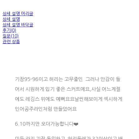
상세 설명 머리글
상세 설명
상세 설명 바닥글
후기(0)
질문(10)
관련 상품
기장95-96이고 허리는 고무줄인 그러나 안감이 들
어서 시원하게 입기 좋은 스커트에요,사실 어느계절
에도 레깅스 위에도 예뻐요요날씬해보이게 섹시하게
인어공주라인처럼 만들었어요
6.10까지만 오더가능합니다❤️
미듐 라지 기장 동일하고 허리둘레가 32이상이고 배