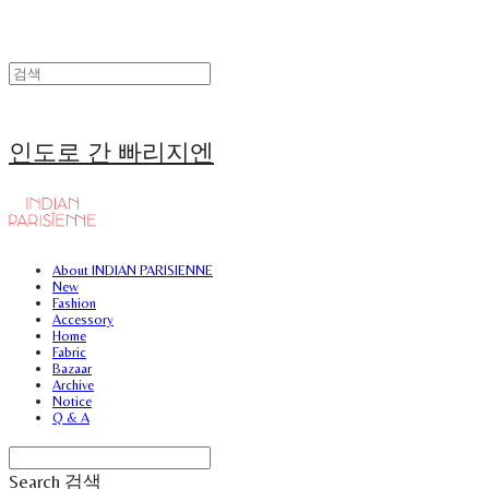
인도로 간 빠리지엔
About INDIAN PARISIENNE
New
Fashion
Accessory
Home
Fabric
Bazaar
Archive
Notice
Q & A
Search
검색