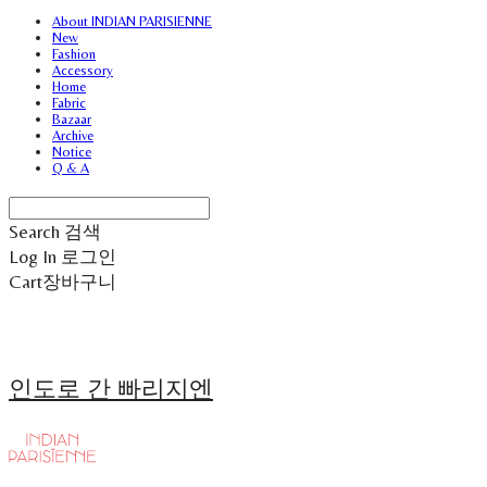
About INDIAN PARISIENNE
New
Fashion
Accessory
Home
Fabric
Bazaar
Archive
Notice
Q & A
Search
검색
Log In
로그인
Cart
장바구니
인도로 간 빠리지엔