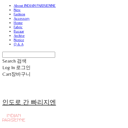
About INDIAN PARISIENNE
New
Fashion
Accessory
Home
Fabric
Bazaar
Archive
Notice
Q & A
Search
검색
Log In
로그인
Cart
장바구니
인도로 간 빠리지엔