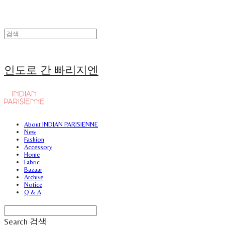
인도로 간 빠리지엔
About INDIAN PARISIENNE
New
Fashion
Accessory
Home
Fabric
Bazaar
Archive
Notice
Q & A
Search
검색