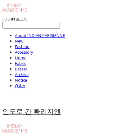
LOG IN
로그인
About INDIAN PARISIENNE
New
Fashion
Accessory
Home
Fabric
Bazaar
Archive
Notice
Q & A
인도로 간 빠리지엔