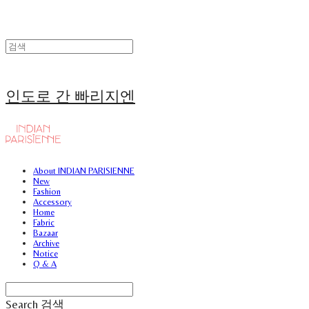
인도로 간 빠리지엔
About INDIAN PARISIENNE
New
Fashion
Accessory
Home
Fabric
Bazaar
Archive
Notice
Q & A
Search
검색