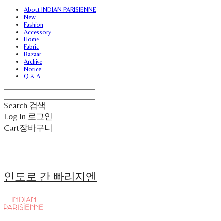
About INDIAN PARISIENNE
New
Fashion
Accessory
Home
Fabric
Bazaar
Archive
Notice
Q & A
Search
검색
Log In
로그인
Cart
장바구니
인도로 간 빠리지엔