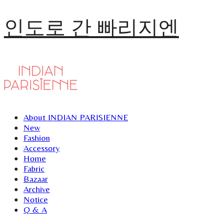
인도로 간 빠리지엔
About INDIAN PARISIENNE
New
Fashion
Accessory
Home
Fabric
Bazaar
Archive
Notice
Q & A