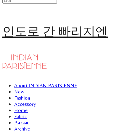
인도로 간 빠리지엔
About INDIAN PARISIENNE
New
Fashion
Accessory
Home
Fabric
Bazaar
Archive