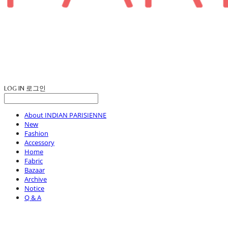
LOG IN
로그인
About INDIAN PARISIENNE
New
Fashion
Accessory
Home
Fabric
Bazaar
Archive
Notice
Q & A