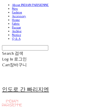
About INDIAN PARISIENNE
New
Fashion
Accessory
Home
Fabric
Bazaar
Archive
Notice
Q & A
Search
검색
Log In
로그인
Cart
장바구니
인도로 간 빠리지엔