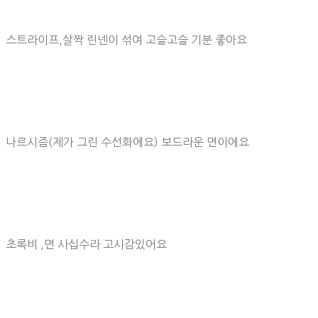
스트라이프,살짝 린넨이 섞여 고슬고슬 기분 좋아요
나르시즘(제가 그린 수선화에요) 보드라운 면이에요
초록비 ,면 사십수라 고시감있어요