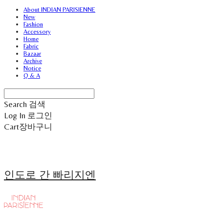
About INDIAN PARISIENNE
New
Fashion
Accessory
Home
Fabric
Bazaar
Archive
Notice
Q & A
Search
검색
Log In
로그인
Cart
장바구니
인도로 간 빠리지엔