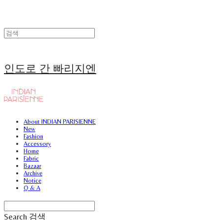
인도로 간 빠리지엔
About INDIAN PARISIENNE
New
Fashion
Accessory
Home
Fabric
Bazaar
Archive
Notice
Q & A
Search
검색