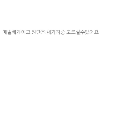
메밀베개이고 원단은 세가지중 고르실수있어요