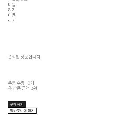
미듐
라지
미듐
라지
품절된 상품입니다.
주문 수량
0개
총 상품 금액
0원
구매하기
장바구니에 담기