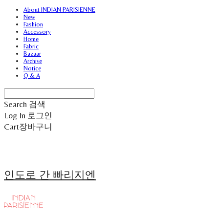
About INDIAN PARISIENNE
New
Fashion
Accessory
Home
Fabric
Bazaar
Archive
Notice
Q & A
Search
검색
Log In
로그인
Cart
장바구니
인도로 간 빠리지엔