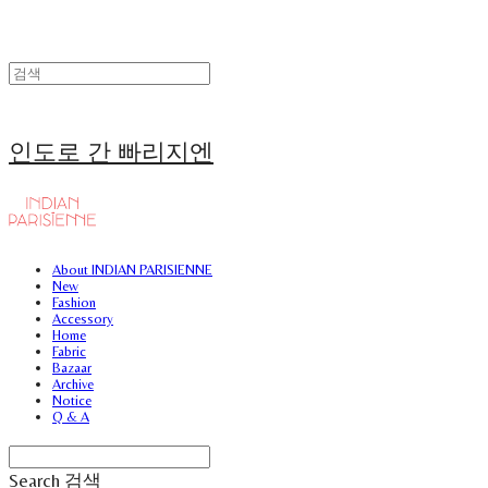
인도로 간 빠리지엔
About INDIAN PARISIENNE
New
Fashion
Accessory
Home
Fabric
Bazaar
Archive
Notice
Q & A
Search
검색