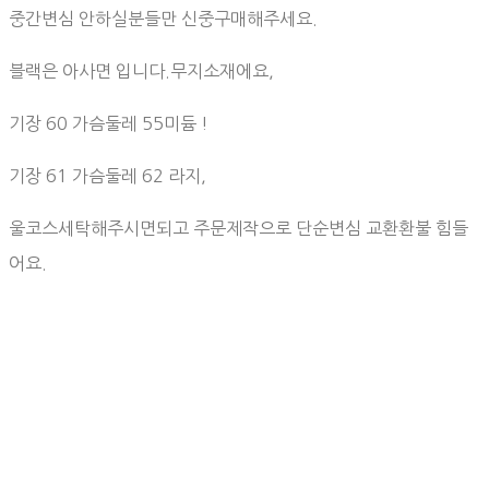
중간변심 안하실분들만 신중구매해주세요.
블랙은 아사면 입니다.무지소재에요,
기장 60 가슴둘레 55미듐 !
기장 61 가슴둘레 62 라지,
울코스세탁해주시면되고 주문제작으로 단순변심 교환환불 힘들
어요.