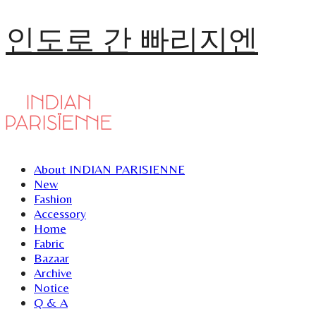
인도로 간 빠리지엔
About INDIAN PARISIENNE
New
Fashion
Accessory
Home
Fabric
Bazaar
Archive
Notice
Q & A