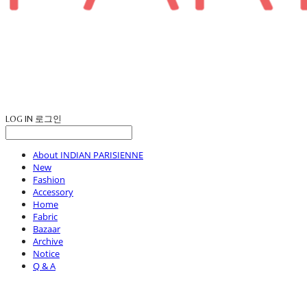
LOG IN
로그인
About INDIAN PARISIENNE
New
Fashion
Accessory
Home
Fabric
Bazaar
Archive
Notice
Q & A