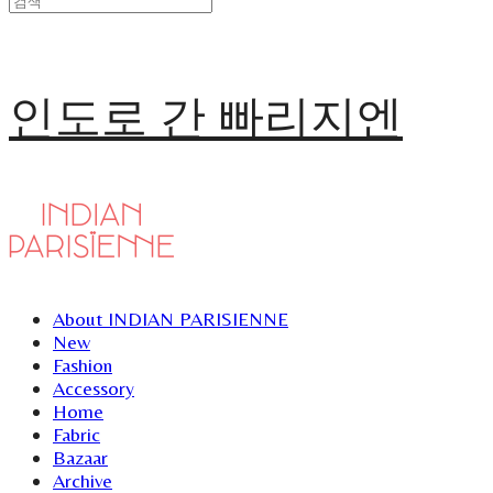
인도로 간 빠리지엔
About INDIAN PARISIENNE
New
Fashion
Accessory
Home
Fabric
Bazaar
Archive