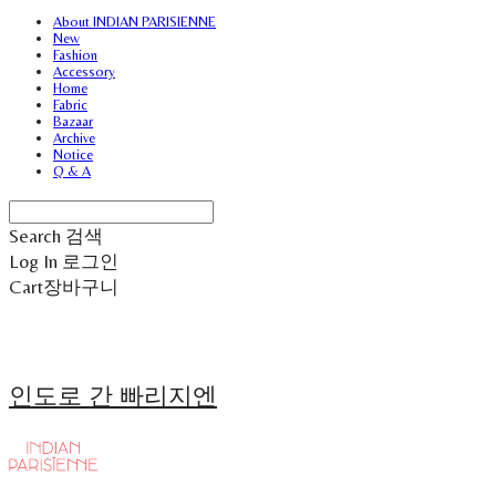
About INDIAN PARISIENNE
New
Fashion
Accessory
Home
Fabric
Bazaar
Archive
Notice
Q & A
Search
검색
Log In
로그인
Cart
장바구니
인도로 간 빠리지엔