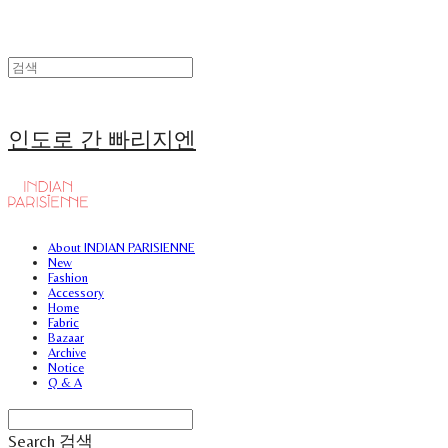
인도로 간 빠리지엔
About INDIAN PARISIENNE
New
Fashion
Accessory
Home
Fabric
Bazaar
Archive
Notice
Q & A
Search
검색