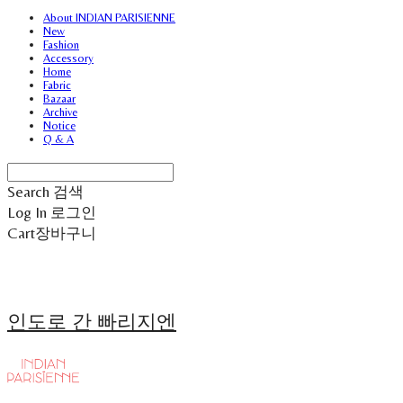
About INDIAN PARISIENNE
New
Fashion
Accessory
Home
Fabric
Bazaar
Archive
Notice
Q & A
Search
검색
Log In
로그인
Cart
장바구니
인도로 간 빠리지엔