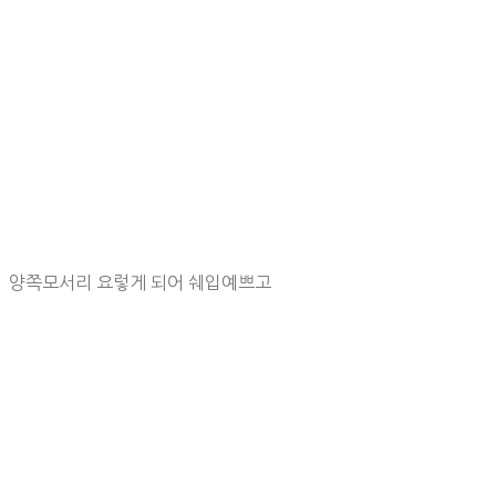
양쪽모서리 요렇게 되어 쉐입예쁘고