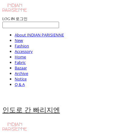
LOG IN
로그인
About INDIAN PARISIENNE
New
Fashion
Accessory
Home
Fabric
Bazaar
Archive
Notice
Q & A
인도로 간 빠리지엔