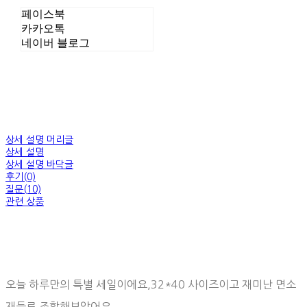
페이스북
카카오톡
네이버 블로그
상세 설명 머리글
상세 설명
상세 설명 바닥글
후기(0)
질문(10)
관련 상품
오늘 하루만의 특별 세일이에요,32*40 사이즈이고 재미난 면소
재들로 조합해보았어요.