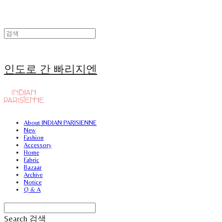
인도로 간 빠리지엔
About INDIAN PARISIENNE
New
Fashion
Accessory
Home
Fabric
Bazaar
Archive
Notice
Q & A
Search
검색