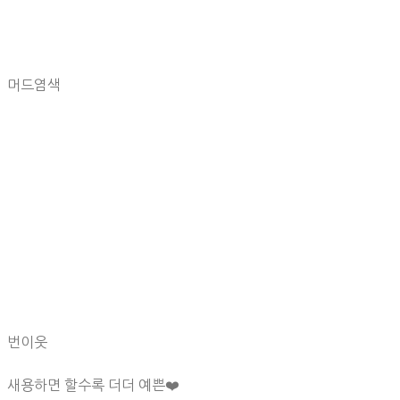
머드염색
번이웃
새용하면 할수록 더더 예쁜❤️