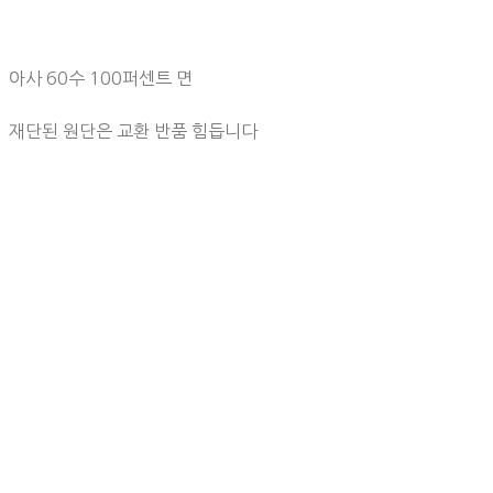
아사 60수 100퍼센트 면
재단된 원단은 교환 반품 힘듭니다