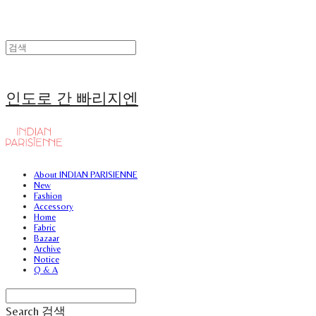
인도로 간 빠리지엔
About INDIAN PARISIENNE
New
Fashion
Accessory
Home
Fabric
Bazaar
Archive
Notice
Q & A
Search
검색