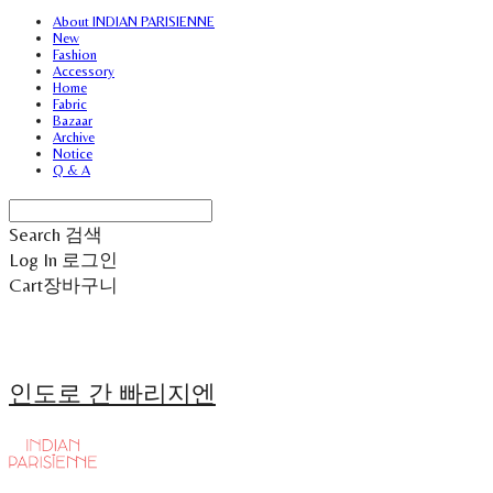
About INDIAN PARISIENNE
New
Fashion
Accessory
Home
Fabric
Bazaar
Archive
Notice
Q & A
Search
검색
Log In
로그인
Cart
장바구니
인도로 간 빠리지엔