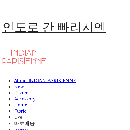
인도로 간 빠리지엔
About INDIAN PARISIENNE
New
Fashion
Accessory
Home
Fabric
Live
바로배송
Bazaar