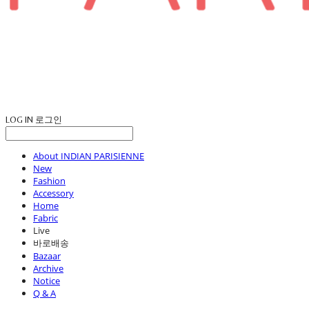
LOG IN
로그인
About INDIAN PARISIENNE
New
Fashion
Accessory
Home
Fabric
Live
바로배송
Bazaar
Archive
Notice
Q & A