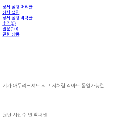
상세 설명 머리글
상세 설명
상세 설명 바닥글
후기(0)
질문(10)
관련 상품
키가 아무리크셔도 되고 저처럼 작아도 롤업가능한
원단 사십수 면 백퍼센트