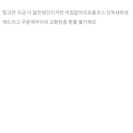
핑크만 조금 더 얇은원단이지만 비침없어요요울코스 단독세탁권
해드리고 주문제작이라 교환반픔 환불 불가해요