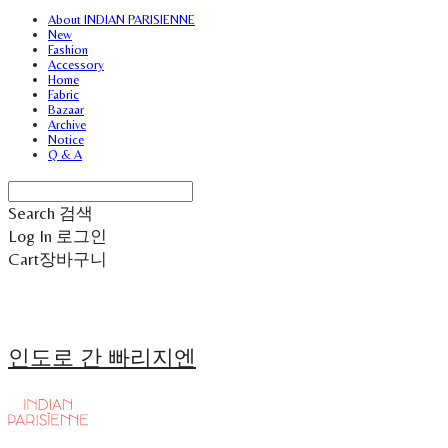
About INDIAN PARISIENNE
New
Fashion
Accessory
Home
Fabric
Bazaar
Archive
Notice
Q & A
Search
검색
Log In
로그인
Cart
장바구니
인도로 간 빠리지엔