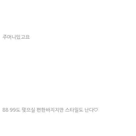
주머니있고요
88 99도 맞으실 편한바지지만 스타일도 난다🤍