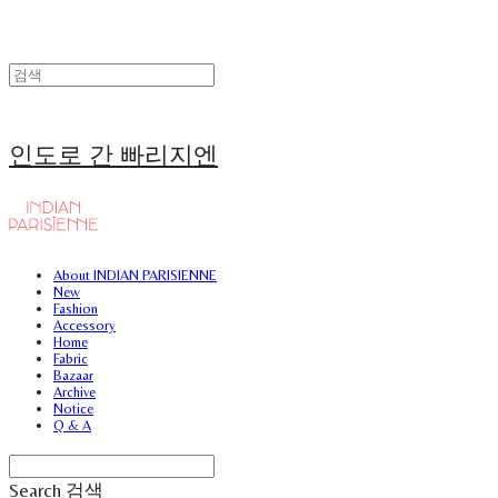
인도로 간 빠리지엔
About INDIAN PARISIENNE
New
Fashion
Accessory
Home
Fabric
Bazaar
Archive
Notice
Q & A
Search
검색