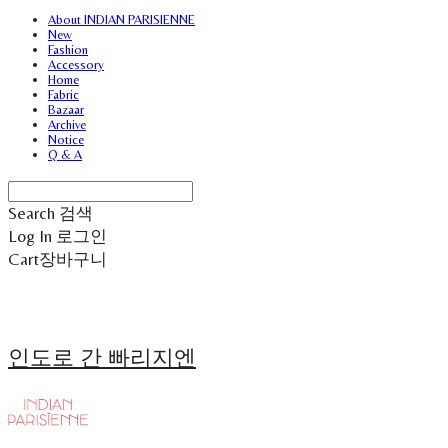
About INDIAN PARISIENNE
New
Fashion
Accessory
Home
Fabric
Bazaar
Archive
Notice
Q & A
Search
검색
Log In
로그인
Cart
장바구니
인도로 간 빠리지엔