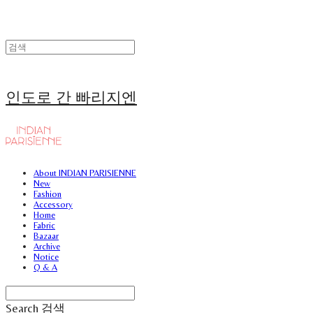
인도로 간 빠리지엔
About INDIAN PARISIENNE
New
Fashion
Accessory
Home
Fabric
Bazaar
Archive
Notice
Q & A
Search
검색