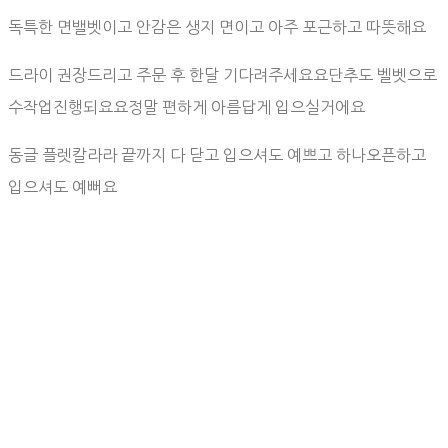
독특한 면밸벳이고 안감은 생지 면이고 아주 포근하고 따뜻해요
드라이 권장드리고 주문 후 한달 기다려주세요요단추도 벨벳으로
수작업진행되요요정말 편하게 아름답게 입으실거에요
동글 플렛칼라라 끝까지 다 닫고 입으셔도 예쁘고 하나오픈하고
입으셔도 예뻐요