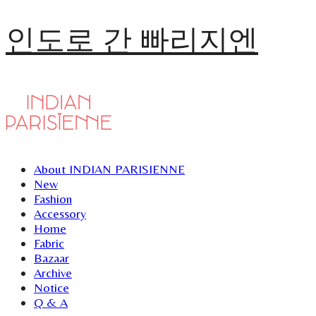
인도로 간 빠리지엔
About INDIAN PARISIENNE
New
Fashion
Accessory
Home
Fabric
Bazaar
Archive
Notice
Q & A