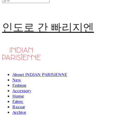
인도로 간 빠리지엔
About INDIAN PARISIENNE
New
Fashion
Accessory
Home
Fabric
Bazaar
Archive