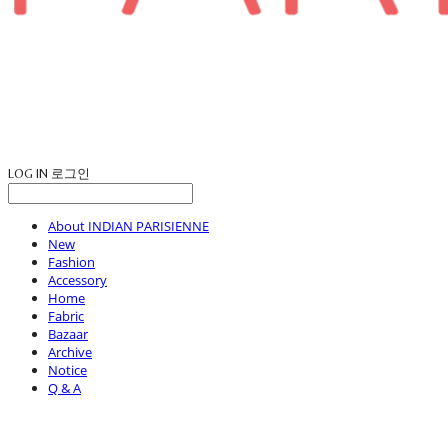
LOG IN
로그인
About INDIAN PARISIENNE
New
Fashion
Accessory
Home
Fabric
Bazaar
Archive
Notice
Q & A