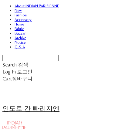
About INDIAN PARISIENNE
New
Fashion
Accessory
Home
Fabric
Bazaar
Archive
Notice
Q & A
Search
검색
Log In
로그인
Cart
장바구니
인도로 간 빠리지엔