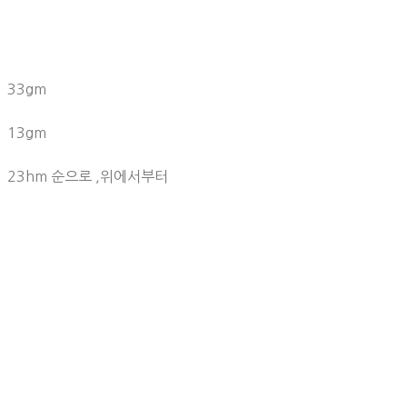
33gm
13gm
23hm 순으로 ,위에서부터