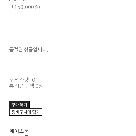
띄엄띄엄
(+150,000원)
품절된 상품입니다.
주문 수량
0개
총 상품 금액
0원
구매하기
장바구니에 담기
페이스북