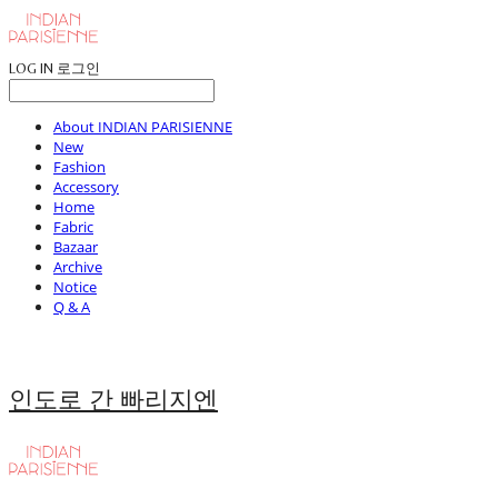
LOG IN
로그인
About INDIAN PARISIENNE
New
Fashion
Accessory
Home
Fabric
Bazaar
Archive
Notice
Q & A
인도로 간 빠리지엔