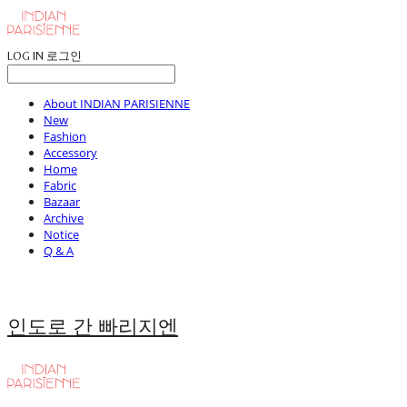
LOG IN
로그인
About INDIAN PARISIENNE
New
Fashion
Accessory
Home
Fabric
Bazaar
Archive
Notice
Q & A
인도로 간 빠리지엔