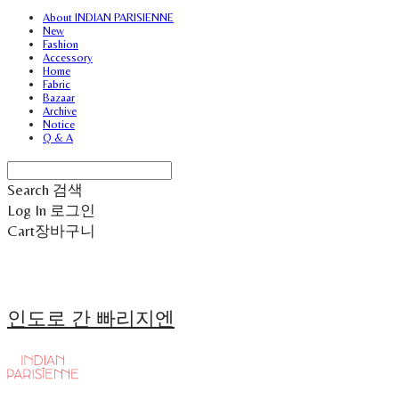
About INDIAN PARISIENNE
New
Fashion
Accessory
Home
Fabric
Bazaar
Archive
Notice
Q & A
Search
검색
Log In
로그인
Cart
장바구니
인도로 간 빠리지엔