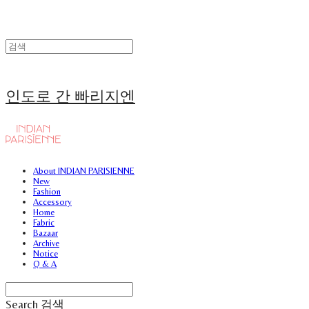
인도로 간 빠리지엔
About INDIAN PARISIENNE
New
Fashion
Accessory
Home
Fabric
Bazaar
Archive
Notice
Q & A
Search
검색