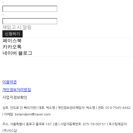
-
-
재입고 시 알림
신청하기
페이스북
카카오톡
네이버 블로그
이용약관
개인정보처리방침
사업자정보확인
상호: 인도로 간 빠리지엔 | 대표: 박소영 | 개인정보관리책임자: 박소영 | 전화: 010-7545-4462
| 이메일: belairdami@naver.com
주소: 서울특별시 종로구 율곡로 187 2층 | 사업자등록번호:
875-76-00151
| 호스팅제공자:
(주)식스샵