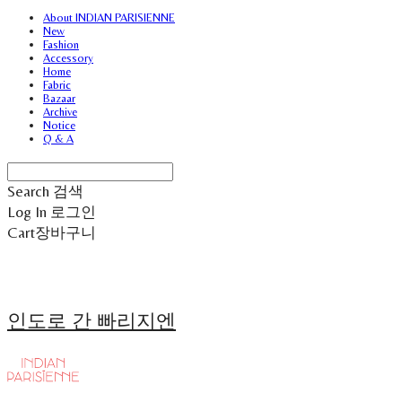
About INDIAN PARISIENNE
New
Fashion
Accessory
Home
Fabric
Bazaar
Archive
Notice
Q & A
Search
검색
Log In
로그인
Cart
장바구니
인도로 간 빠리지엔