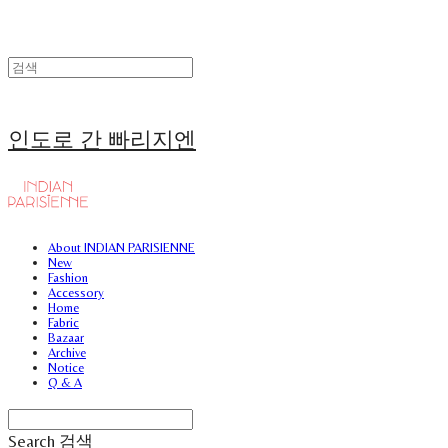
인도로 간 빠리지엔
About INDIAN PARISIENNE
New
Fashion
Accessory
Home
Fabric
Bazaar
Archive
Notice
Q & A
Search
검색