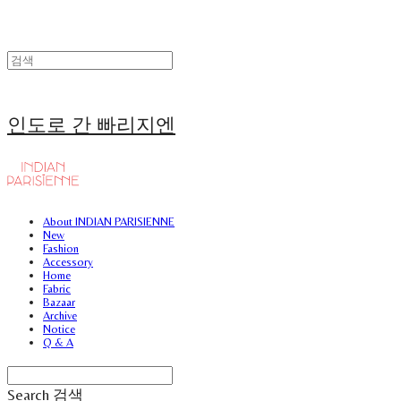
인도로 간 빠리지엔
About INDIAN PARISIENNE
New
Fashion
Accessory
Home
Fabric
Bazaar
Archive
Notice
Q & A
Search
검색