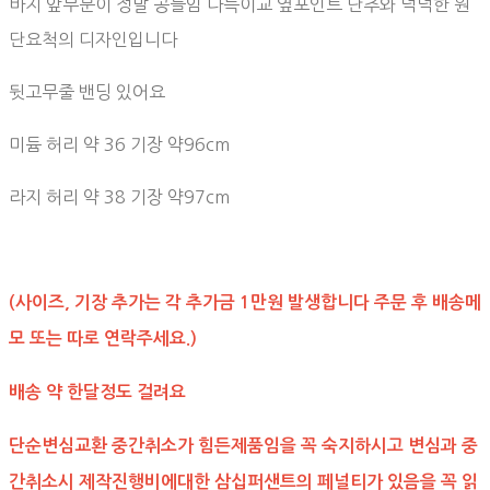
바지 앞부분이 정말 공들임 다득이교 옆포인트 단추와 넉넉한 원
단요척의 디자인입니다
뒷고무줄 밴딩 있어요
미듐 허리 약 36 기장 약96cm
라지 허리 약 38 기장 약97cm
(사이즈, 기장 추가는 각 추가금 1만원 발생합니다 주문 후 배송메
모 또는 따로 연락주세요.)
배송 약 한달정도 걸려요
단순변심교환 중간취소가 힘든제품임을 꼭 숙지하시고 변심과 중
간취소시 제작진행비에대한 삼십퍼샌트의 페널티가 있음을 꼭 읽