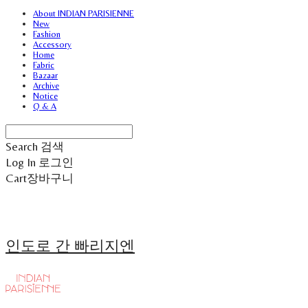
About INDIAN PARISIENNE
New
Fashion
Accessory
Home
Fabric
Bazaar
Archive
Notice
Q & A
Search
검색
Log In
로그인
Cart
장바구니
인도로 간 빠리지엔