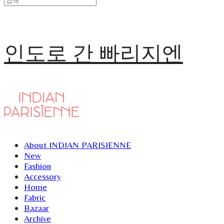
인도로 간 빠리지엔
About INDIAN PARISIENNE
New
Fashion
Accessory
Home
Fabric
Bazaar
Archive