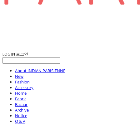
LOG IN
로그인
About INDIAN PARISIENNE
New
Fashion
Accessory
Home
Fabric
Bazaar
Archive
Notice
Q & A