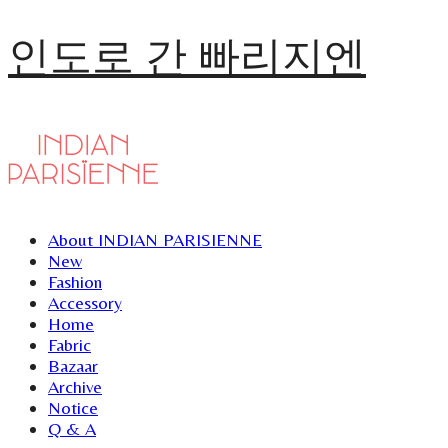
인도로 간 빠리지엔
About INDIAN PARISIENNE
New
Fashion
Accessory
Home
Fabric
Bazaar
Archive
Notice
Q & A