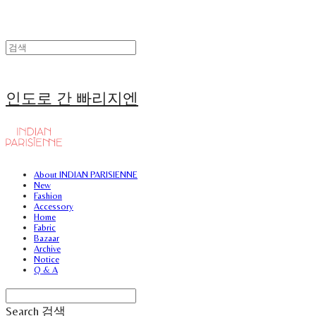
인도로 간 빠리지엔
About INDIAN PARISIENNE
New
Fashion
Accessory
Home
Fabric
Bazaar
Archive
Notice
Q & A
Search
검색