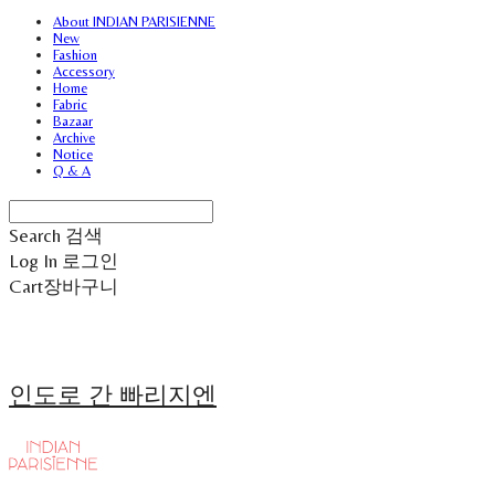
About INDIAN PARISIENNE
New
Fashion
Accessory
Home
Fabric
Bazaar
Archive
Notice
Q & A
Search
검색
Log In
로그인
Cart
장바구니
인도로 간 빠리지엔