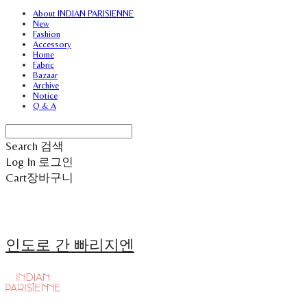
About INDIAN PARISIENNE
New
Fashion
Accessory
Home
Fabric
Bazaar
Archive
Notice
Q & A
Search
검색
Log In
로그인
Cart
장바구니
인도로 간 빠리지엔