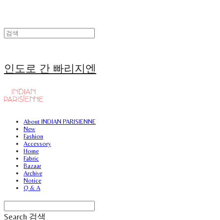
인도로 간 빠리지엔
About INDIAN PARISIENNE
New
Fashion
Accessory
Home
Fabric
Bazaar
Archive
Notice
Q & A
Search
검색