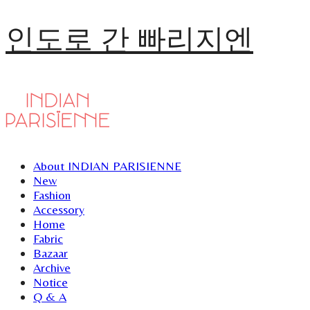
인도로 간 빠리지엔
About INDIAN PARISIENNE
New
Fashion
Accessory
Home
Fabric
Bazaar
Archive
Notice
Q & A