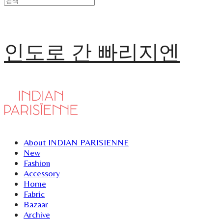
인도로 간 빠리지엔
About INDIAN PARISIENNE
New
Fashion
Accessory
Home
Fabric
Bazaar
Archive