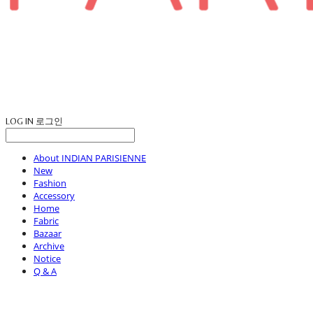
LOG IN
로그인
About INDIAN PARISIENNE
New
Fashion
Accessory
Home
Fabric
Bazaar
Archive
Notice
Q & A